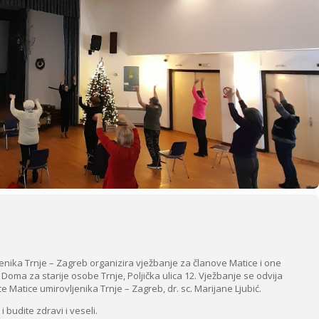
enika Trnje – Zagreb organizira vježbanje za članove Matice i one
i Doma za starije osobe Trnje, Poljička ulica 12. Vježbanje se odvija
Matice umirovljenika Trnje – Zagreb, dr. sc. Marijane Ljubić.
 budite zdravi i veseli.