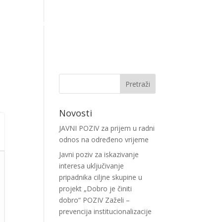
lendar događanja
Projekti
Kontakt
Novosti
JAVNI POZIV za prijem u radni
odnos na određeno vrijeme
Javni poziv za iskazivanje
interesa uključivanje
pripadnika ciljne skupine u
projekt „Dobro je činiti
dobro“ POZIV Zaželi –
prevencija institucionalizacije