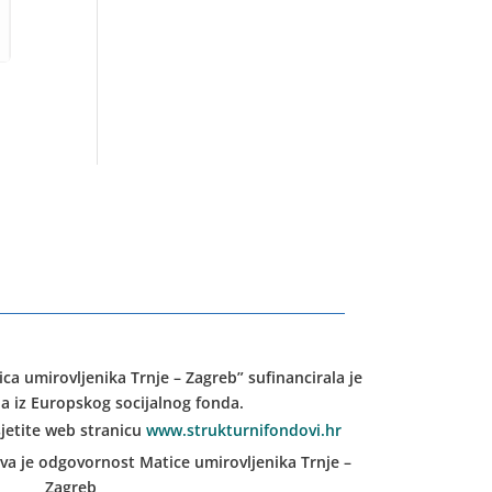
ica umirovljenika Trnje – Zagreb” sufinancirala je
a iz Europskog socijalnog fonda.
jetite web stranicu
www.strukturnifondovi.hr
iva je odgovornost Matice umirovljenika Trnje –
Zagreb