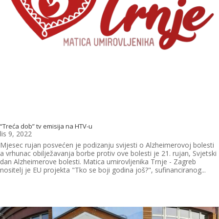
“Treća dob” tv emisija na HTV-u
lis 9, 2022
Mjesec rujan posvećen je podizanju svijesti o Alzheimerovoj bolesti
a vrhunac obilježavanja borbe protiv ove bolesti je 21. rujan, Svjetski
dan Alzheimerove bolesti. Matica umirovljenika Trnje - Zagreb
nositelj je EU projekta "Tko se boji godina još?", sufinanciranog...