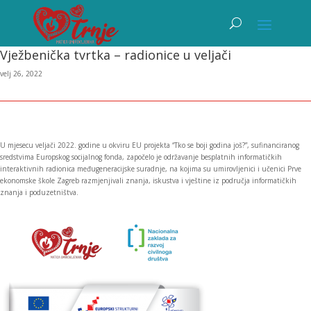
Vježbenička tvrtka – radionice u veljači
velj 26, 2022
U mjesecu veljači 2022. godine u okviru EU projekta “Tko se boji godina još?”, sufinanciranog
sredstvima Europskog socijalnog fonda, započelo je održavanje besplatnih informatičkih
interaktivnih radionica međugeneracijske suradnje, na kojima su umirovljenici i učenici Prve
ekonomske škole Zagreb razmjenjivali znanja, iskustva i vještine iz područja informatičkih
znanja i poduzetništva.