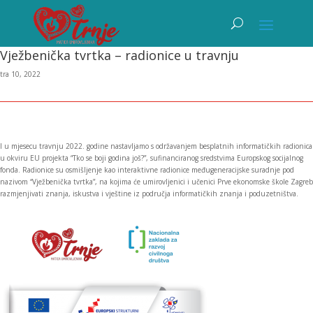
Vježbenička tvrtka – radionice u travnju
tra 10, 2022
I u mjesecu travnju 2022. godine nastavljamo s održavanjem besplatnih informatičkih radionica
u okviru EU projekta “Tko se boji godina još?”, sufinanciranog sredstvima Europskog socijalnog
fonda. Radionice su osmišljenje kao interaktivne radionice međugeneracijske suradnje pod
nazivom “Vježbenička tvrtka”, na kojima će umirovljenici i učenici Prve ekonomske škole Zagreb
razmjenjivati znanja, iskustva i vještine iz područja informatičkih znanja i poduzetništva.